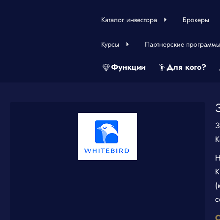
Каталог инвестора
Брокеры
Курсы
Партнерские программ
Функции
Для кого?
З
К
Н
К
(
с