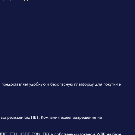
 предоставляет удобную и безопасную платформу для покупки и
ьным резидентом ПВТ. Компания имеет разрешение на
 BTC, ETH, USDT, TON, TRX и собственным токеном WBP на базе