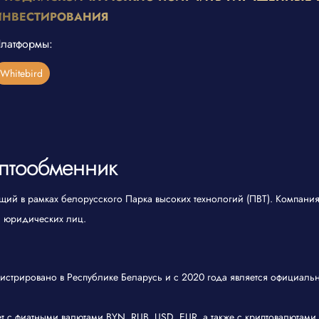
ИНВЕСТИРОВАНИЯ
латформы:
Whitebird
птообменник
ий в рамках белорусского Парка высоких технологий (ПВТ). Компания
а юридических лиц.
истрировано в Республике Беларусь и с 2020 года является официал
 с фиатными валютами BYN, RUB, USD, EUR, а также с криптовалютами