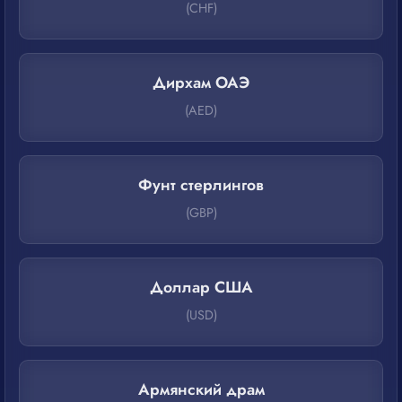
(CHF)
Дирхам ОАЭ
(AED)
Фунт стерлингов
(GBP)
Доллар США
(USD)
Армянский драм