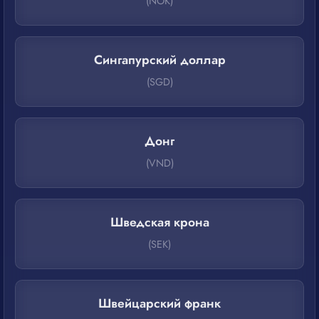
(NOK)
Сингапурcкий доллар
(SGD)
Донг
(VND)
Шведская крона
(SEK)
Швейцарский франк