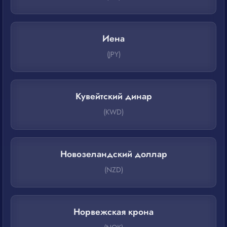
Иена
(JPY)
Кувейтский динар
(KWD)
Новозеландский доллар
(NZD)
Норвежская крона