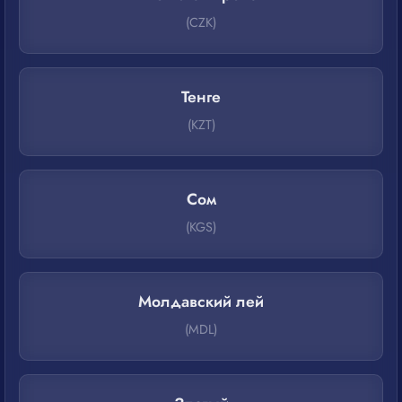
(CZK)
Тенге
(KZT)
Сом
(KGS)
Молдавский лей
(MDL)