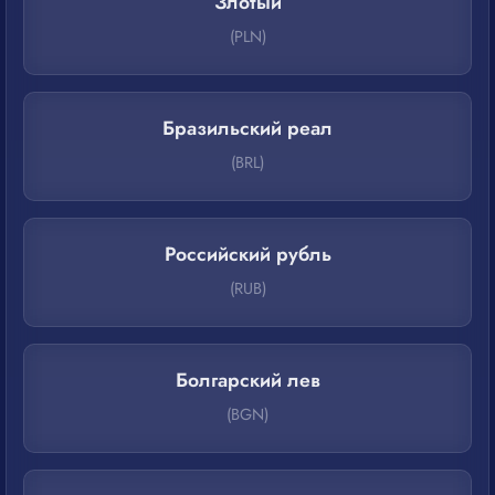
Злотый
(PLN)
Бразильский реал
(BRL)
Российский рубль
(RUB)
Болгарский лев
(BGN)