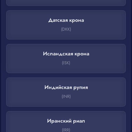
Датская крона
(DKK)
Исландская крона
(ISK)
Индийская рупия
(INR)
Иранский риал
(IRR)