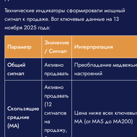
Технические индикаторы сформировали мощный
сигнал к продаже. Вот ключевые данные на 13
ноября 2025 года:
Значение
Параметр
Интерпретация
/ Сигнал
Общий
Активно
Преобладание медвежьи
сигнал
продавать
настроений
Активно
продавать
(12
Скользящие
сигналов
Цена ниже всех ключевы
средние
на
MA (от MA5 до MA200)
(MA)
продажу,