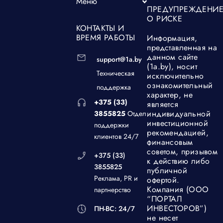
Меню
ПРЕДУПРЕЖДЕНИ
О РИСКЕ
КОНТАКТЫ И
ВРЕМЯ РАБОТЫ
Информация,
представленная на
данном сайте
support@1a.by
(1а.by), носит
Техническая
исключительно
ознакомительный
поддержка
характер, не
+375 (33)
является
индивидуальной
3855825
Отдел
инвестиционной
поддержки
рекомендацией,
клиентов 24/7
финансовым
советом, призывом
+375 (33)
к действию либо
3855825
публичной
Реклама, PR и
офертой.
Компания (ООО
партнерство
“ПОРТАЛ
ИНВЕСТОРОВ”)
ПН-ВС: 24/7
не несет