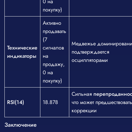
0 на
покупку)
Активно
продавать
(7
Медвежье доминирован
Технические
сигналов
подтверждается
индикаторы
на
осцилляторами
продажу,
0 на
покупку)
Сильная
перепроданнос
RSI(14)
18.878
что может предшествоват
коррекции
Заключение